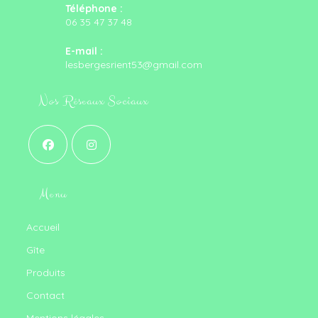
Téléphone :
06 35 47 37 48
E-mail :
S’ouvre
lesbergesrient53@gmail.com
dans
votre
Nos Réseaux Sociaux
application
S’ouvre
S’ouvre
dans
dans
Menu
un
un
nouvel
nouvel
onglet
onglet
Accueil
Gîte
Produits
Contact