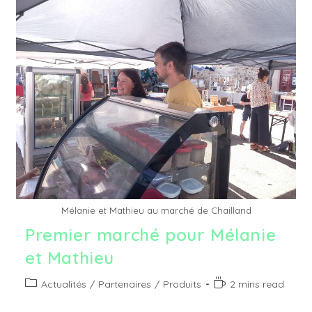
Le
Mode
De
Distribution
Préféré
Des
Agriculteurs
Mélanie et Mathieu au marché de Chailland
Premier marché pour Mélanie
et Mathieu
Post
Temps
Actualités
/
Partenaires
/
Produits
2 mins read
category:
de
lecture :