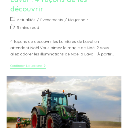
découvrir
Post
Actualités
/
Événements
/
Mayenne
category:
Temps
5 mins read
de
lecture :
4 façons de découvrir les Lumières de Laval en
attendant Noël Vous aimez la magie de Noël ? Vous
allez adorer les illuminations de Noël à Laval ! À partir…
Les
Continuer La Lecture
Illuminations
De
Noël
À
Laval
:
4
Façons
De
Les
Découvrir