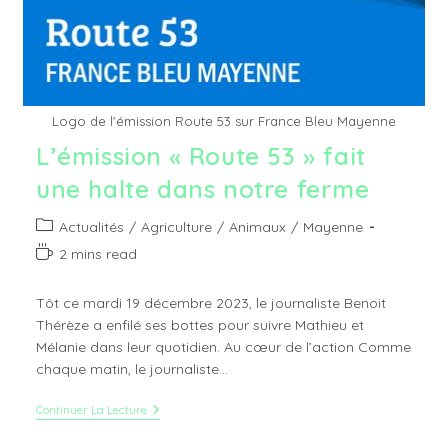
Logo de l'émission Route 53 sur France Bleu Mayenne
L’émission « Route 53 » fait
une halte dans notre ferme
Post
Actualités
/
Agriculture
/
Animaux
/
Mayenne
category:
Temps
2 mins read
de
lecture :
Tôt ce mardi 19 décembre 2023, le journaliste Benoit
Thérèze a enfilé ses bottes pour suivre Mathieu et
Mélanie dans leur quotidien. Au cœur de l’action Comme
chaque matin, le journaliste…
L’émission
Continuer La Lecture
« Route 53 »
Fait