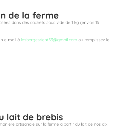
n de la ferme
sées dans des sachets sous vide de 1 kg (envion 15
un e-mail à
lesbergesrient53@gmail.com
ou remplissez le
 lait de brebis
ière artisanale sur la ferme à partir du lait de nos dix