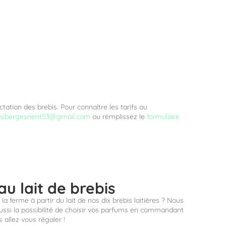
!
ctation des brebis.
Pour connaître les tarifs ou
esbergesrient53@gmail.com
ou remplissez le
formulaire
u lait de brebis
a ferme à partir du lait de nos dix brebis laitières ? Nous
ussi la possibilité de choisir vos parfums en commandant
allez vous régaler !