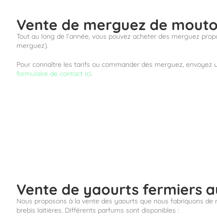
Vente de merguez de mouto
Tout au long de l’année, vous pouvez acheter des merguez propo
merguez).
Pour connaître les tarifs ou commander des merguez, envoyez 
formulaire de contact ici
.
Vente de yaourts fermiers au
Nous proposons à la vente des yaourts que nous fabriquons de man
brebis laitières. Différents parfums sont disponibles :