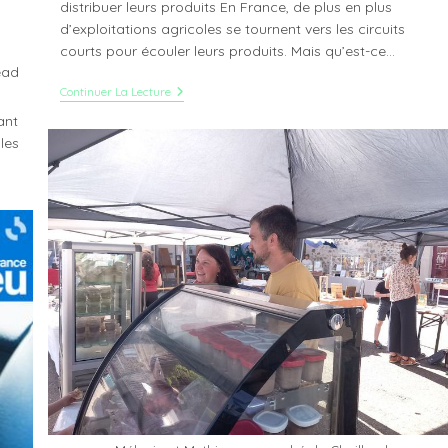
distribuer leurs produits En France, de plus en plus
d’exploitations agricoles se tournent vers les circuits
courts pour écouler leurs produits. Mais qu’est-ce…
ead
Le
Continuer La Lecture
Circuit
ant
Court
:
les
Le
Mode
De
Distribution
Préféré
Des
Agriculteurs