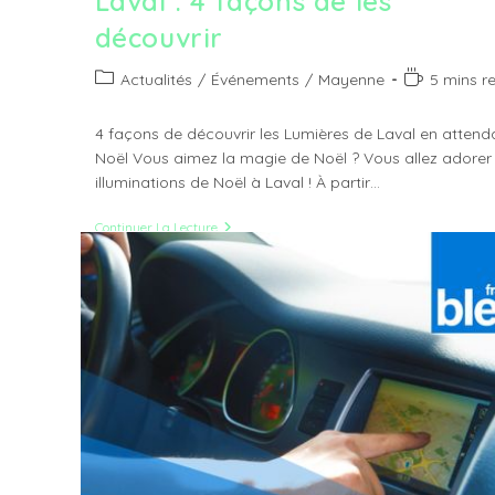
Laval : 4 façons de les
découvrir
Post
Temps
Actualités
/
Événements
/
Mayenne
5 mins r
category:
de
lecture :
4 façons de découvrir les Lumières de Laval en attend
Noël Vous aimez la magie de Noël ? Vous allez adorer 
illuminations de Noël à Laval ! À partir…
Les
Continuer La Lecture
Illuminations
De
Noël
À
Laval
:
4
Façons
De
Les
Découvrir