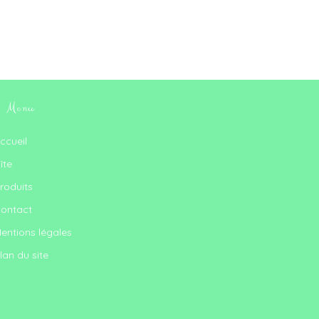
Menu
ccueil
îte
roduits
ontact
entions légales
lan du site