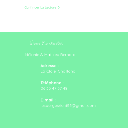
L’émission
Continuer La Lecture
« Route 53 »
Fait
Une
Halte
Dans
Notre
Ferme
Nous Contacter
Mélanie & Mathieu Bernard
Adresse :
La Claie, Chailland
Téléphone :
06 35 47 37 48
E-mail :
S’ouvre
lesbergesrient53@gmail.com
dans
votre
application