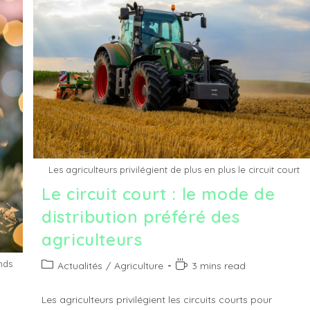
Les agriculteurs privilégient de plus en plus le circuit court
Le circuit court : le mode de
distribution préféré des
agriculteurs
nds
Post
Temps
Actualités
/
Agriculture
3 mins read
category:
de
lecture :
Les agriculteurs privilégient les circuits courts pour