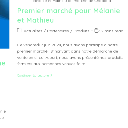
Mélanie et Mathieu au marché de Chailland
Premier marché pour Mélanie
et Mathieu
Post
Temps
Actualités
/
Partenaires
/
Produits
2 mins read
category:
de
lecture :
Ce vendredi 7 juin 2024, nous avons participé à notre
premier marché ! S’incrivant dans notre démarche de
e
vente en circuit-court, nous avons présenté nos produits
ne
fermiers aux personnes venues faire…
Premier
Continuer La Lecture
Marché
Pour
Mélanie
Et
Mathieu
nie
ue