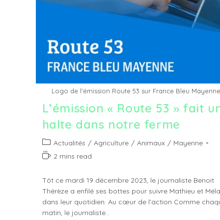
Logo de l'émission Route 53 sur France Bleu Mayenn
L’émission « Route 53 » fait u
halte dans notre ferme
Post
Actualités
/
Agriculture
/
Animaux
/
Mayenne
category:
Temps
2 mins read
de
lecture :
Tôt ce mardi 19 décembre 2023, le journaliste Benoit
Thérèze a enfilé ses bottes pour suivre Mathieu et Méla
dans leur quotidien. Au cœur de l’action Comme chaq
matin, le journaliste…